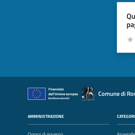
Qu
pa
Valut
Valu
Comune di Ro
AMMINISTRAZIONE
CATEGORI
Organi di governo
Anagrafe 