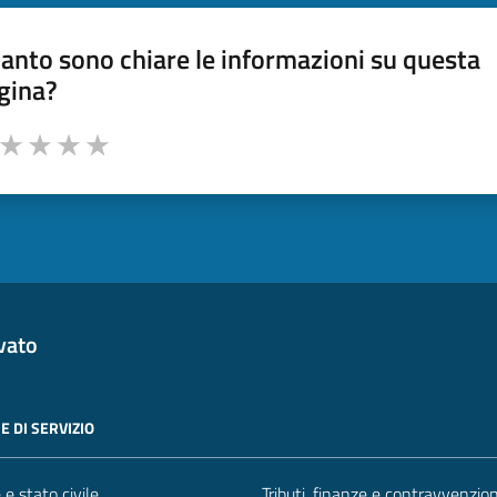
anto sono chiare le informazioni su questa
gina?
a da 1 a 5 stelle la pagina
ta 1 stelle su 5
Valuta 2 stelle su 5
Valuta 3 stelle su 5
Valuta 4 stelle su 5
Valuta 5 stelle su 5
vato
E DI SERVIZIO
e stato civile
Tributi, finanze e contravvenzion