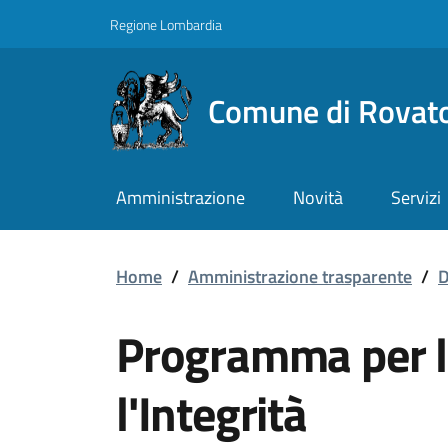
Vai ai contenuti
Vai al footer
Regione Lombardia
Comune di Rovat
Amministrazione
Novità
Servizi
Programma per la Trasp
Home
/
Amministrazione trasparente
/
D
Programma per l
l'Integrità