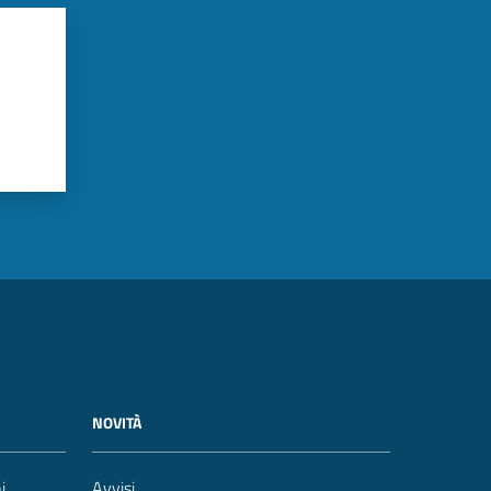
NOVITÀ
i
Avvisi