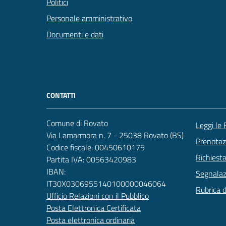
Politici
Personale amministrativo
Documenti e dati
CONTATTI
Comune di Rovato
Leggi le
Via Lamarmora n. 7 - 25038 Rovato (BS)
Prenota
Codice fiscale: 00450610175
Richiest
Partita IVA: 00563420983
IBAN:
Segnalazi
IT30X0306955140100000046064
Rubrica 
Ufficio Relazioni con il Pubblico
Posta Elettronica Certificata
Posta elettronica ordinaria