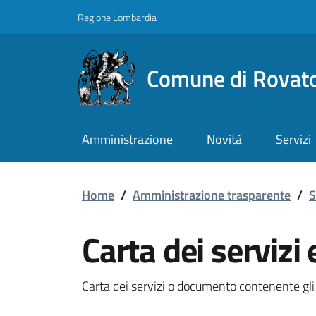
Vai ai contenuti
Vai al footer
Regione Lombardia
Comune di Rovat
Amministrazione
Novità
Servizi
Carta dei servizi e stan
Home
/
Amministrazione trasparente
/
S
Carta dei servizi
Carta dei servizi o documento contenente gli s