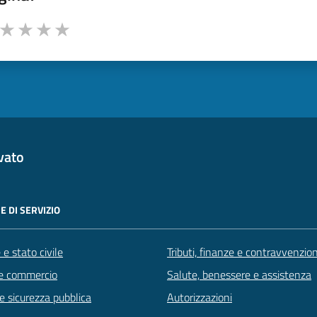
a da 1 a 5 stelle la pagina
ta 1 stelle su 5
Valuta 2 stelle su 5
Valuta 3 stelle su 5
Valuta 4 stelle su 5
Valuta 5 stelle su 5
vato
E DI SERVIZIO
e stato civile
Tributi, finanze e contravvenzion
e commercio
Salute, benessere e assistenza
 e sicurezza pubblica
Autorizzazioni