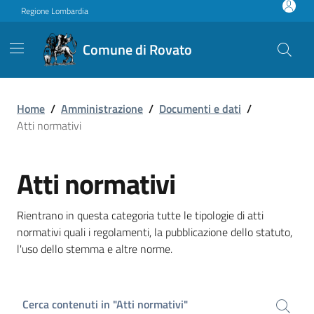
Vai ai contenuti
Vai al footer
Regione Lombardia
Comune di Rovato
Atti normativi
Home
/
Amministrazione
/
Documenti e dati
/
Atti normativi
Atti normativi
Rientrano in questa categoria tutte le tipologie di atti
normativi quali i regolamenti, la pubblicazione dello statuto,
l'uso dello stemma e altre norme.
Cerca contenuti in "Atti normativi"