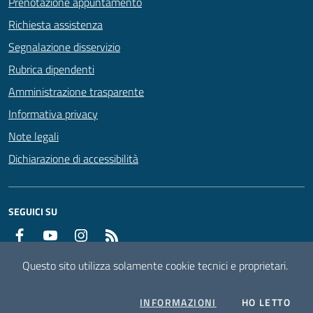
Prenotazione appuntamento
Richiesta assistenza
Segnalazione disservizio
Rubrica dipendenti
Amministrazione trasparente
Informativa privacy
Note legali
Dichiarazione di accessibilità
SEGUICI SU
Facebook
YouTube
Instagram
RSS
Questo sito utilizza solamente cookie tecnici e proprietari.
Mappa del sito
Attuazione misure PNRR
COOKIES
L'I
INFORMAZIONI
HO LETTO