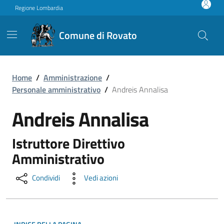
Vai ai contenuti
Vai al footer
Regione Lombardia
Comune di Rovato
Andreis Annalisa
Home
/
Amministrazione
/
Personale amministrativo
/
Andreis Annalisa
Andreis Annalisa
Istruttore Direttivo
Amministrativo
Condividi
Vedi azioni