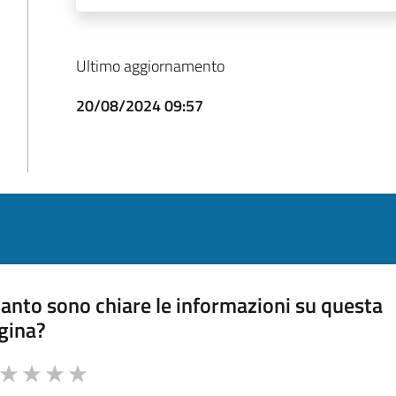
Ultimo aggiornamento
20/08/2024 09:57
anto sono chiare le informazioni su questa
gina?
a da 1 a 5 stelle la pagina
ta 1 stelle su 5
Valuta 2 stelle su 5
Valuta 3 stelle su 5
Valuta 4 stelle su 5
Valuta 5 stelle su 5