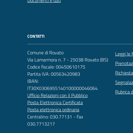
Documenti e dati
CONTATTI
Comune di Rovato
Leggi le
Via Lamarmora n. 7 - 25038 Rovato (BS)
Prenota
Codice fiscale: 00450610175
Richiest
Partita IVA: 00563420983
IBAN:
Segnalazi
IT30X0306955140100000046064
Rubrica 
Ufficio Relazioni con il Pubblico
Posta Elettronica Certificata
Posta elettronica ordinaria
Centralino: 030.77131 - Fax
030.7713217