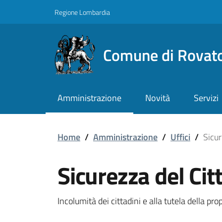
Vai ai contenuti
Vai al footer
Regione Lombardia
Comune di Rovat
Amministrazione
Novità
Servizi
Sicurezza del Cittadino
Home
/
Amministrazione
/
Uffici
/
Sicur
Sicurezza del Cit
Incolumità dei cittadini e alla tutela della prop