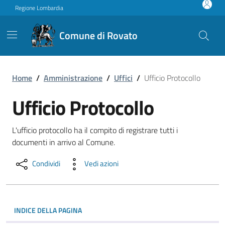
Vai ai contenuti
Vai al footer
Regione Lombardia
Comune di Rovato
Ufficio Protocollo
Home
/
Amministrazione
/
Uffici
/
Ufficio Protocollo
Ufficio Protocollo
L'ufficio protocollo ha il compito di registrare tutti i
documenti in arrivo al Comune.
Condividi
Vedi azioni
INDICE DELLA PAGINA