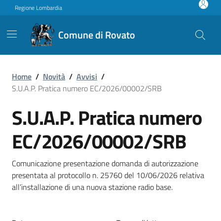
Vai ai contenuti
Vai al footer
Regione Lombardia
Comune di Rovato
S.U.A.P. Pratica numero 
Home
/
Novità
/
Avvisi
/
S.U.A.P. Pratica numero EC/2026/00002/SRB
S.U.A.P. Pratica numero
EC/2026/00002/SRB
Comunicazione presentazione domanda di autorizzazione
presentata al protocollo n. 25760 del 10/06/2026 relativa
all’installazione di una nuova stazione radio base.