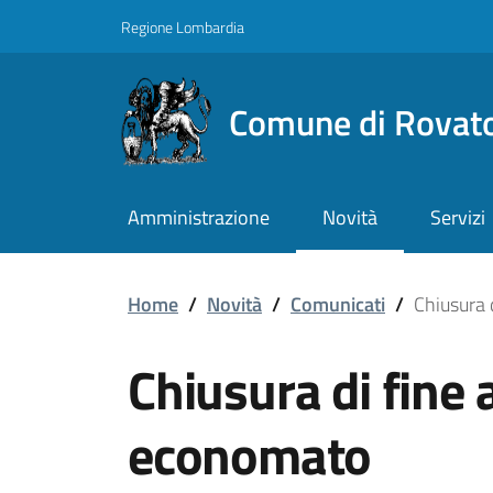
Vai ai contenuti
Vai al footer
Regione Lombardia
Comune di Rovat
Amministrazione
Novità
Servizi
Chiusura di fine anno 
Home
/
Novità
/
Comunicati
/
Chiusura 
Chiusura di fine 
economato