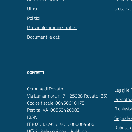
Uffici
Giustizia
Politici
Personale amministrativo
Documenti e dati
CONTATTI
Comune di Rovato
Leggi le
Via Lamarmora n. 7 - 25038 Rovato (BS)
Prenota
Codice fiscale: 00450610175
Richiest
Partita IVA: 00563420983
IBAN:
Segnalazi
IT30X0306955140100000046064
Rubrica 
Ufficio Relazioni con il Pubblico