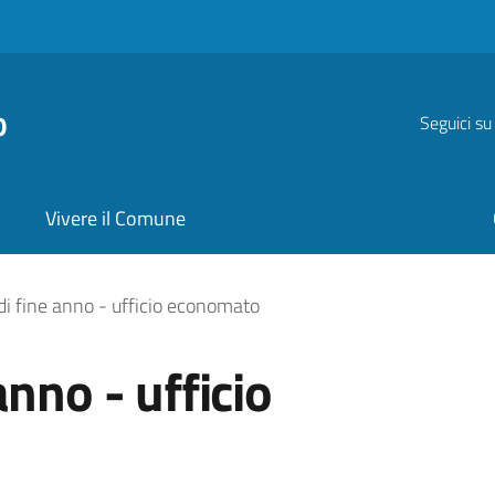
o
Seguici su
Vivere il Comune
- ufficio economato
di fine anno - ufficio economato
anno - ufficio