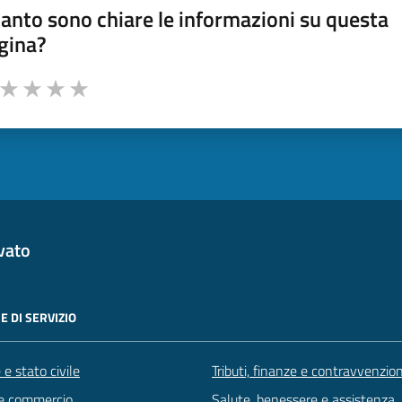
anto sono chiare le informazioni su questa
gina?
a da 1 a 5 stelle la pagina
ta 1 stelle su 5
Valuta 2 stelle su 5
Valuta 3 stelle su 5
Valuta 4 stelle su 5
Valuta 5 stelle su 5
vato
E DI SERVIZIO
e stato civile
Tributi, finanze e contravvenzion
e commercio
Salute, benessere e assistenza