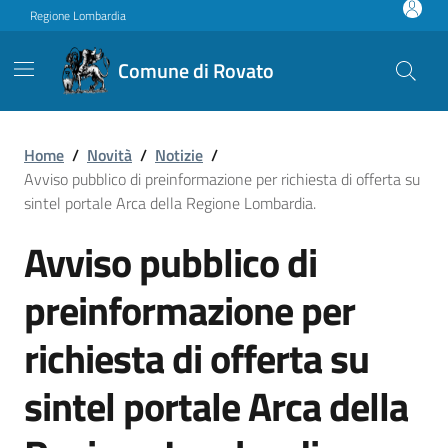
Vai ai contenuti
Vai al footer
Regione Lombardia
Comune di Rovato
Avviso pubblico di preinform
Home
/
Novità
/
Notizie
/
Avviso pubblico di preinformazione per richiesta di offerta su
sintel portale Arca della Regione Lombardia.
Avviso pubblico di
preinformazione per
richiesta di offerta su
sintel portale Arca della