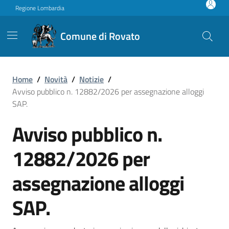
Vai ai contenuti
Vai al footer
Regione Lombardia
Comune di Rovato
Avviso pubblico n. 12882/2
Home
/
Novità
/
Notizie
/
Avviso pubblico n. 12882/2026 per assegnazione alloggi
SAP.
Avviso pubblico n.
12882/2026 per
assegnazione alloggi
SAP.