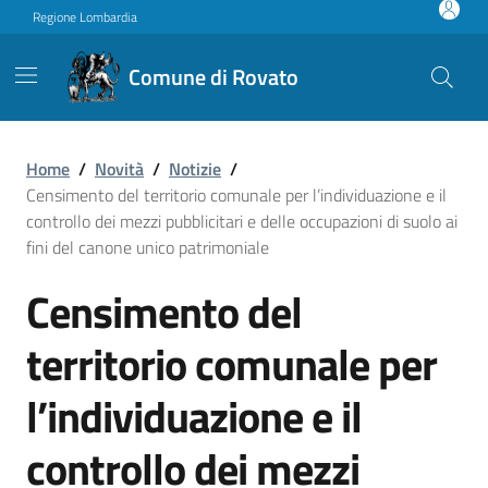
Vai ai contenuti
Vai al footer
Regione Lombardia
Comune di Rovato
Censimento del territorio co
Home
/
Novità
/
Notizie
/
Censimento del territorio comunale per l’individuazione e il
controllo dei mezzi pubblicitari e delle occupazioni di suolo ai
fini del canone unico patrimoniale
Censimento del
territorio comunale per
l’individuazione e il
controllo dei mezzi