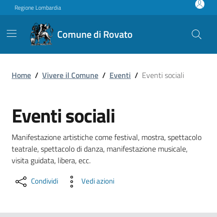
Vai ai contenuti
Vai al footer
Regione Lombardia
Comune di Rovato
Eventi sociali
Home
/
Vivere il Comune
/
Eventi
/
Eventi sociali
Eventi sociali
Manifestazione artistiche come festival, mostra, spettacolo
teatrale, spettacolo di danza, manifestazione musicale,
visita guidata, libera, ecc.
Condividi
Vedi azioni