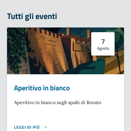
Tutti gli eventi
7
Agosto
Aperitivo in bianco
Aperitivo in bianco sugli spalti di Rovato
LEGGI DI PIÙ
SU APERITIVO IN BIANCO