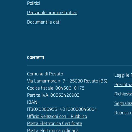
Politici
Personale amministrativo
Documenti e dati
CONTATTI
Comune di Rovato
Leggi le
Via Lamarmora n. 7 - 25038 Rovato (BS)
Prenota
Codice fiscale: 00450610175
Richiest
Partita IVA: 00563420983
IBAN:
Segnalazi
IT30X0306955140100000046064
Rubrica 
Ufficio Relazioni con il Pubblico
Posta Elettronica Certificata
Posta elettronica ordinaria