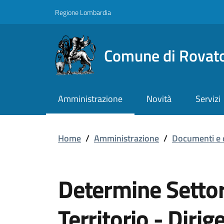
Vai ai contenuti
Vai al footer
Regione Lombardia
Comune di Rovat
Amministrazione
Novità
Servizi
Home
/
Amministrazione
/
Documenti e 
Determine Settor
Territorio - Diri