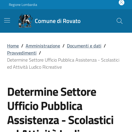
Vai ai contenuti
Vai al footer
Regione Lombardia
Comune di Rovato
Home
/
Amministrazione
/
Documenti e dati
/
Provvedimenti
/
Determine Settore Ufficio Pubblica Assistenza - Scolastici
ed Attività Ludico Ricreative
Determine Settore
Ufficio Pubblica
Assistenza - Scolastici